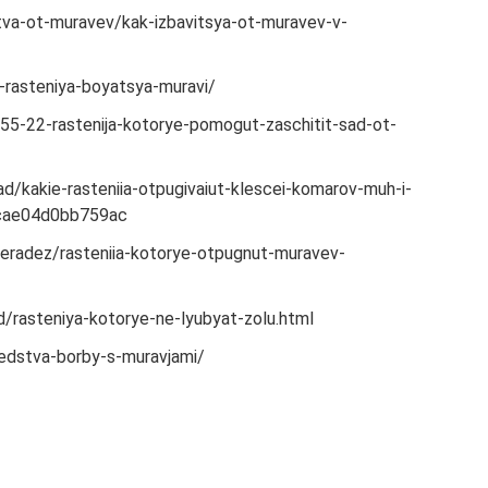
stva-ot-muravev/kak-izbavitsya-ot-muravev-v-
-rasteniya-boyatsya-muravi/
455-22-rastenija-kotorye-pomogut-zaschitit-sad-ot-
d/kakie-rasteniia-otpugivaiut-klescei-komarov-muh-i-
cae04d0bb759ac
eradez/rasteniia-kotorye-otpugnut-muravev-
d/rasteniya-kotorye-ne-lyubyat-zolu.html
redstva-borby-s-muravjami/