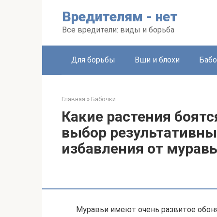
Перейти
Вредителям - нет
к
контенту
Все вредители: виды и борьба
Для борьбы
Вши и блохи
Бабо
Главная
»
Бабочки
Какие растения боятс
выбор результативны
избавления от мурав
Муравьи имеют очень развитое обоня