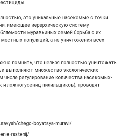
пестициды.
олностью, это уникальные насекомые с точки
огии, имеющее иерархическую систему
обляемости муравьиных семей борьба с их
 местных популяций, а не уничтожения всех
ажно помнить, что нельзя полностью уничтожать
вьи выполняют множество экологических
ом числе регулирование количества насекомых-
к и ложногусениц пилильщиков), проводят
muravyah/chego-boyatsya-muravi/
enie-rastenij/