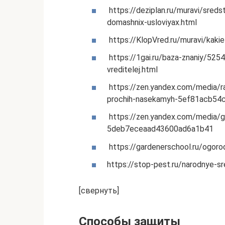
https://deziplan.ru/muravi/sred
domashnix-usloviyax.html
https://KlopVred.ru/muravi/kakie
https://1gai.ru/baza-znaniy/525
vreditelej.html
https://zen.yandex.com/media/ra
prochih-nasekamyh-5ef81acb54
https://zen.yandex.com/media/g
5deb7eceaad43600ad6a1b41
https://gardenerschool.ru/ogoro
https://stop-pest.ru/narodnye-s
[свернуть]
Способы защиты