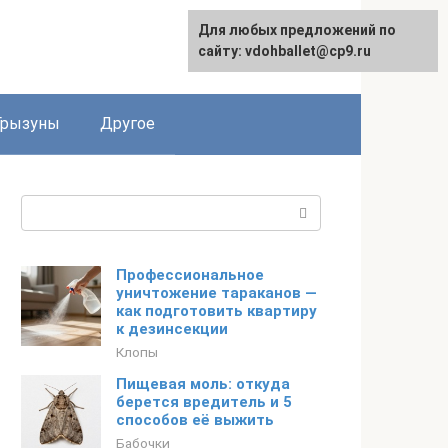
Для любых предложений по
сайту: vdohballet@cp9.ru
Грызуны
Другое
Поиск:
Профессиональное
уничтожение тараканов —
как подготовить квартиру
к дезинсекции
Клопы
Пищевая моль: откуда
берется вредитель и 5
способов её выжить
Бабочки