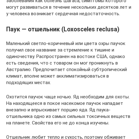
заболевания как болезнь Шагаса, симптомы которого
могут развиваться в течение нескольких десятков лет и
у человека возникает сердечная недостаточность.
Паук — отшельник (Loxosceles reclusa)
Маленький светло-коричневый или цвета охры паучок
получил свое название за стремление к тишине и
одиночеству. Распространен на востоке США, однако
есть сведения, что с товаром он мог проникнуть в
Австралию. Предпочитает спокойный субтропический
климат, вполне может акклиматизироваться в
подходящих местах.
Охотится паучок чаще ночью. Яд необходим для охоты.
На находящееся в покое насекомое паучок нападает
внезапно и впрыскивает порцию яда. Яд паука-
отшельника одно из самых сильных токсичных веществ
на планете. Свойства его не до конца изучены.
Отшельник любит тепло и сухость, поэтому обживает