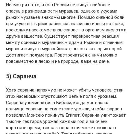
Несмотря на то, что в России не живут наиболее
опасные разновидности муравьев, однако с укусами
рыжих муравьев знакомы многие. Помимо сильной боли
при укусе есть риск развития анафилактического шока,
поскольку насекомое впрыскивает в организм кислоту и
другие вещества. Существует перекрестная реакция
между осиным и муравьиным ядами. Рыжие и огненные
муравьи живут в муравейниках, высота которых порой
достигает полуметра. Повстречаться с ними можно
повсеместно в лесах и на природе, даже на даче.
5) Саранча
Хотя саранча напрямую не может убить человека, стаи
этих насекомых опустошают целые поля с урожаем.
Саранча упоминается в Библии, когда Бог наслал
полчища саранчи на египетские урожаи, чтобы фараон
позволил Моисею покинуть Египет. Саранча уничтожает
тысячи гектаров урожая каждый год и за очень
короткое время, так как одна стая может включать