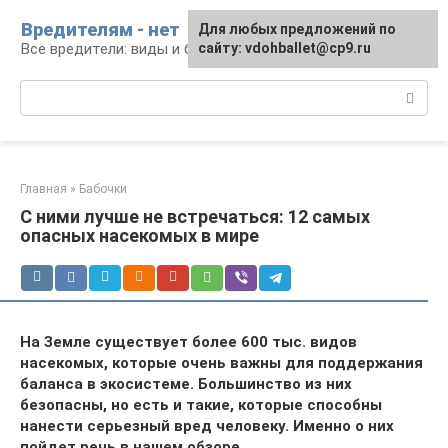
Перейти
Вредителям - нет
Для любых предложений по
к
Все вредители: виды и борьба
сайту: vdohballet@cp9.ru
контенту
Поиск:
Главная
»
Бабочки
С ними лучше не встречаться: 12 самых
опасных насекомых в мире
На Земле существует более 600 тыс. видов
насекомых, которые очень важны для поддержания
баланса в экосистеме. Большинство из них
безопасны, но есть и такие, которые способны
нанести серьезный вред человеку. Именно о них
пойдет речь в нашем обзоре.