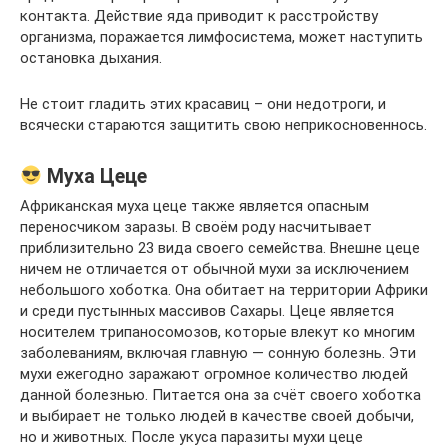
контакта. Действие яда приводит к расстройству
организма, поражается лимфосистема, может наступить
остановка дыхания.
Не стоит гладить этих красавиц – они недотроги, и
всячески стараются защитить свою неприкосновеннось.
Муха Цеце
Африканская муха цеце также является опасным
переносчиком заразы. В своём роду насчитывает
приблизительно 23 вида своего семейства. Внешне цеце
ничем не отличается от обычной мухи за исключением
небольшого хоботка. Она обитает на территории Африки
и среди пустынных массивов Сахары. Цеце является
носителем трипаносомозов, которые влекут ко многим
заболеваниям, включая главную — сонную болезнь. Эти
мухи ежегодно заражают огромное количество людей
данной болезнью. Питается она за счёт своего хоботка
и выбирает не только людей в качестве своей добычи,
но и животных. После укуса паразиты мухи цеце