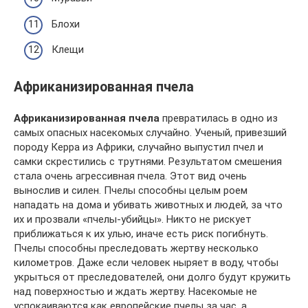
Блохи
Клещи
Африканизированная пчела
Африканизированная пчела
превратилась в одно из
самых опасных насекомых случайно. Ученый, привезший
породу Керра из Африки, случайно выпустил пчел и
самки скрестились с трутнями. Результатом смешения
стала очень агрессивная пчела. Этот вид очень
вынослив и силен. Пчелы способны целым роем
нападать на дома и убивать животных и людей, за что
их и прозвали «пчелы-убийцы». Никто не рискует
приближаться к их улью, иначе есть риск погибнуть.
Пчелы способны преследовать жертву несколько
километров. Даже если человек ныряет в воду, чтобы
укрыться от преследователей, они долго будут кружить
над поверхностью и ждать жертву. Насекомые не
успокаиваются как европейские пчелы за час, а