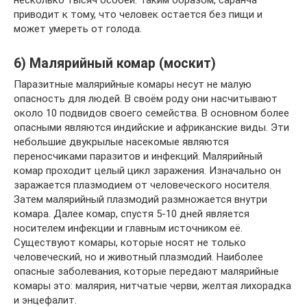
несколько тысяч особей. Таким образом, саранча
приводит к тому, что человек остается без пищи и
может умереть от голода.
6) Малярийный комар (москит)
Паразитные малярийные комары несут не малую
опасность для людей. В своём роду они насчитывают
около 10 подвидов своего семейства. В основном более
опасными являются индийские и африканские виды. Эти
небольшие двукрылые насекомые являются
переносчиками паразитов и инфекций. Малярийный
комар проходит целый цикл заражения. Изначально он
заражается плазмодием от человеческого носителя.
Затем малярийный плазмодий размножается внутри
комара. Далее комар, спустя 5-10 дней является
носителем инфекции и главным источником её.
Существуют комары, которые носят не только
человеческий, но и животный плазмодий. Наиболее
опасные заболевания, которые передают малярийные
комары это: малярия, нитчатые черви, желтая лихорадка
и энцефалит.