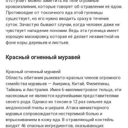
отступает можно заметить на теле огромные
кровоизлияния, которые говорят об отравлении её ядом.
Противоядие от токсичного яда этой гусеницы
существует, но его нужно вводить сразу в течение
суток. Зачастую бывают случаи, когда человек даже не
чувствует нападение лономии. Ведь эта гусеница имеет
хорошую маскировку, которая её делает незаметной на
фоне коры деревьев и листьев.
Красный огненный муравей
Красный огненный муравей
Область обитания рыжевато-красных членов огромного
семейства муравьев — Америка, Китай, Филиппины,
Тайвань и Австралия. Имея 6-миллиметровое тельце, эти
насекомые не являются крупнейшими представителями
своего рода. Однако их токсин в 12 раз сильнее яда
медоносной пчелы и шершня. Атака миниатюрного
муравья сопровождается нестерпимой болью и
впрыскиванием в кожу яда. В отравляющий коктейль
входят 46 опасных ингредиентов, оказывающих