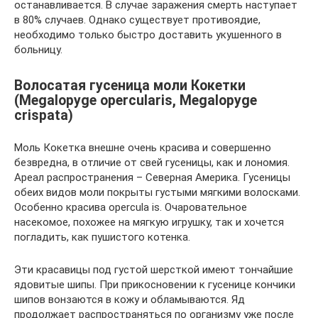
останавливается. В случае заражения смерть наступает
в 80% случаев. Однако существует противоядие,
необходимо только быстро доставить укушенного в
больницу.
Волосатая гусеница моли Кокетки
(Megalopyge opercularis, Megalopyge
crispata)
Моль Кокетка внешне очень красива и совершенно
безвредна, в отличие от свей гусеницы, как и лономия.
Ареал распространения – Северная Америка. Гусеницы
обеих видов моли покрыты густыми мягкими волосками.
Особенно красива opercula is. Очаровательное
насекомое, похожее на мягкую игрушку, так и хочется
погладить, как пушистого котенка.
Эти красавицы под густой шерсткой имеют тончайшие
ядовитые шипы. При прикосновении к гусенице кончики
шипов вонзаются в кожу и обламываются. Яд
продолжает распространяться по организму уже после