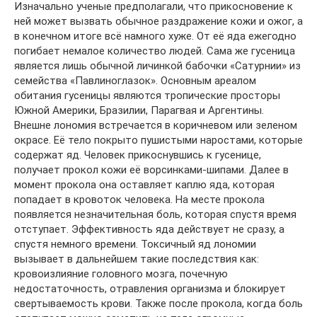
Изначально ученые предполагали, что прикосновение к
ней может вызвать обычное раздражение кожи и ожог, а
в конечном итоге всё намного хуже. От её яда ежегодно
погибает немалое количество людей. Сама же гусеница
является лишь обычной личинкой бабочки «Сатурнии» из
семейства «Павлиноглазок». Основным ареалом
обитания гусеницы являются тропические просторы
Южной Америки, Бразилии, Парагвая и Аргентины.
Внешне лономия встречается в коричневом или зеленом
окрасе. Её тело покрыто пушистыми наростами, которые
содержат яд. Человек прикоснувшись к гусенице,
получает прокол кожи её ворсинками-шипами. Далее в
момент прокола она оставляет каплю яда, которая
попадает в кровоток человека. На месте прокола
появляется незначительная боль, которая спустя время
отступает. Эффективность яда действует не сразу, а
спустя немного времени. Токсичный яд лономии
вызывает в дальнейшем такие последствия как:
кровоизлияние головного мозга, почечную
недостаточность, отравления организма и блокирует
свертываемость крови. Также после прокола, когда боль