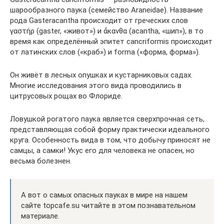
шарообразного паука (семейство Araneidae). Название
рода Gasteracantha происходит от греческих слов
γαστήρ (gaster, «живот») и ἄκανθα (acantha, «шип»), в то
время как определённый эпитет cancriformis происходит
от латинских слов («краб») и forma («форма, форма»).
Он живёт в лесных опушках и кустарниковых садах.
Многие исследования этого вида проводились в
цитрусовых рощах во Флориде.
Ловушкой рогатого паука является сверхпрочная сеть,
представляющая собой форму практически идеального
круга. Особенность вида в том, что добычу приносят не
самцы, а самки! Укус его для человека не опасен, но
весьма болезнен.
А вот о самых опасных пауках в мире на нашем
сайте topcafe.su читайте в этом познавательном
материале.