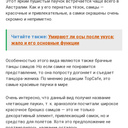
Этот яркий пушистый паучок встречается чаще всего в
Австралии. Как и у его пернатых тёзок, самцы —
красочные и привлекательные, а самки окрашены очень
скромно и неприметно.
Читайте также:
Умирают ли осы после укуса:
жало и его основные функции
Особенностью этого вида являются также брачные
танцы самцов. Но если самке не понравится
представление, то она попросту догоняет и съедает
танцора-жениха. По мнению редакции TopCafe, это
самые красивые паучки в мире.
Очень интересно, что данный вид получил название
«летающие пауки», т. к. аранхологи посчитали: широкое
красочное брюшко самцов — это не только
декоративный элемент, привлекающий самок, но и
средство для полётов. Хотя это предположение не
подтвердилось, название осталось.