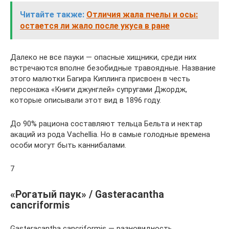
Читайте также:
Отличия жала пчелы и осы:
остается ли жало после укуса в ране
Далеко не все пауки — опасные хищники, среди них
встречаются вполне безобидные травоядные. Название
этого малютки Багира Киплинга присвоен в честь
персонажа «Книги джунглей» супругами Джордж,
которые описывали этот вид в 1896 году.
До 90% рациона составляют тельца Бельта и нектар
акаций из рода Vachellia. Но в самые голодные времена
особи могут быть каннибалами.
7
«Рогатый паук» / Gasteracantha
cancriformis
Gasteracantha cancriformis — разновидность