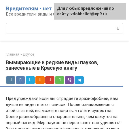
Перейти
Вредителям - нет
Для любых предложений по
к
Все вредители: виды и борьба
сайту: vdohballet@cp9.ru
контенту
Поиск:
Главная
»
Другое
Вымирающие и редкие виды пауков,
занесенные в Красную книгу
Предупреждаю! Если вы страдаете арахнофобией, вам
лучше не видеть этот список. После ознакомления с
этой статьёй, вы можете понять, что эти существа
более разнообразны и очаровательны, чем кажутся на
первый взгляд. Мир пауков не перестанет нас удивлять!
Это одни из самых распространённых хищников в мире,