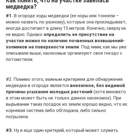
Как понять, что на участке завелась
медведка?
#1.
В огороде ходы медведки (ее норы или тоннели –
можно назвать по-разному), которые она прокладывает,
иногда достигают в длину 15 метров. Конечно, сверху их
не видно. Однако
определить ее присутствие на
участке можно по наличию почвенных возвышений-
холмиков на поверхности земли
. Под ними, как мы уже
описывали выше, насекомые организуют свое гнездо с
потомством.
#2. Помимо этого, важным критерием для обнаружения
медведки в огороде является
внезапное, без видимой
причины усыхание молодых растений
(хотя виновато
в этом может быть не только данное насекомое). При
вырывании таких посадок из земли хорошо видно, что их
корневая система либо обглодана, либо сильно
погрызена.
#3.
Ну и еще один критерий, который может служить