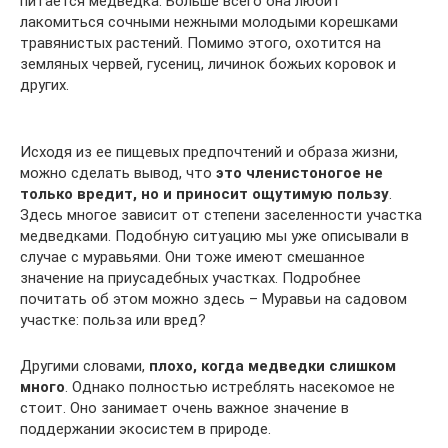
питается медведка. Больше всего она любит
лакомиться сочными нежными молодыми корешками
травянистых растений. Помимо этого, охотится на
земляных червей, гусениц, личинок божьих коровок и
других.
Исходя из ее пищевых предпочтений и образа жизни,
можно сделать вывод, что
это членистоногое не
только вредит, но и приносит ощутимую пользу
.
Здесь многое зависит от степени заселенности участка
медведками. Подобную ситуацию мы уже описывали в
случае с муравьями. Они тоже имеют смешанное
значение на приусадебных участках. Подробнее
почитать об этом можно здесь – Муравьи на садовом
участке: польза или вред?
Другими словами,
плохо, когда медведки слишком
много
. Однако полностью истреблять насекомое не
стоит. Оно занимает очень важное значение в
поддержании экосистем в природе.