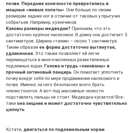
почве
.
Передние конечности превратились в
мощные «живые лопаты»
. Они больше по своим
размерам задних ног в отличие от таковых у прыгучих
собратьев. Например, кузнечиков.
Каковы размеры медведки?
Признаем, что это
достаточно крупное насекомое. В длину она достигает 5
сантиметров. Ширина «талии» – около 1 сантиметра.
Таким образом
ее форма достаточно вытянутая,
удлиненная
. Это также позволяет ей легче
перемещаться в многочисленных разветвленных
подземных ходах.
Голова и грудь «закованы» в
прочный хитиновый панцирь
. Он помогает уплотнять
почву вокруг себя по мере продвижения насекомого в
почве. Именно за него безопаснее всего брать
членистоногое. А вот под массивные челюсти
подставлять пальцы не стоит. Медведка кусается! Все-
таки
она хищник и может достаточно чувствительно
цапнуть
.
Кстати,
двигаться по подземельным норам