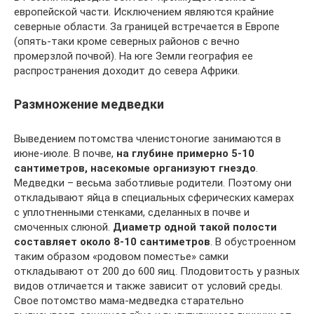
европейской части. Исключением являются крайние
северные области. За границей встречается в Европе
(опять-таки кроме северных районов с вечно
промерзлой почвой). На юге Земли география ее
распространения доходит до севера Африки.
Размножение медведки
Выведением потомства членистоногие занимаются в
июне-июле. В почве,
на глубине примерно 5-10
сантиметров, насекомые организуют гнездо
.
Медведки – весьма заботливые родители. Поэтому они
откладывают яйца в специальных сферических камерах
с уплотненными стенками, сделанных в почве и
смоченных слюной.
Диаметр одной такой полости
составляет около 8-10 сантиметров
. В обустроенном
таким образом «родовом поместье» самки
откладывают от 200 до 600 яиц. Плодовитость у разных
видов отличается и также зависит от условий среды.
Свое потомство мама-медведка старательно