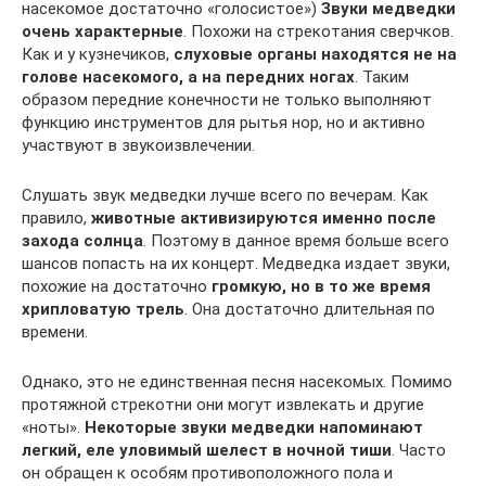
насекомое достаточно «голосистое»)
Звуки медведки
очень характерные
. Похожи на стрекотания сверчков.
Как и у кузнечиков,
слуховые органы находятся не на
голове насекомого, а на передних ногах
. Таким
образом передние конечности не только выполняют
функцию инструментов для рытья нор, но и активно
участвуют в звукоизвлечении.
Слушать звук медведки лучше всего по вечерам. Как
правило,
животные активизируются именно после
захода солнца
. Поэтому в данное время больше всего
шансов попасть на их концерт. Медведка издает звуки,
похожие на достаточно
громкую, но в то же время
хрипловатую трель
. Она достаточно длительная по
времени.
Однако, это не единственная песня насекомых. Помимо
протяжной стрекотни они могут извлекать и другие
«ноты».
Некоторые звуки медведки напоминают
легкий, еле уловимый шелест в ночной тиши
. Часто
он обращен к особям противоположного пола и