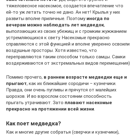
тяжеловесное насекомое, создается впечатление что
ей-то уж летать точно не дано. Ан нет! Крылья у них
развиты вполне приличные. Поэтому
иногда по
вечерам можно наблюдать лет медведок
,
выползающих из своих убежищ и с громким жужжанием
устремляющихся к свету. Насекомые прекрасно
справляются с этой функцией и вполне уверенно освоили
воздушные просторы. Хотя известно, что
переправляются таким способом только самцы. Самки
воздерживаются от экстремальных видов перемещения)
Помимо прочего,
в раннем возрасте медведки еще и
прыгают
, как их ближайшие сородичи – кузнечики.
Правда, они очень пугливы и прячутся от малейших
шорохов. И во взрослом состоянии способность
прыгать утрачивают. Зато
плавают насекомые
прекрасно на протяжении всей жизни
.
Как поет медведка?
Как и многие другие собратья (сверчки и кузнечики),