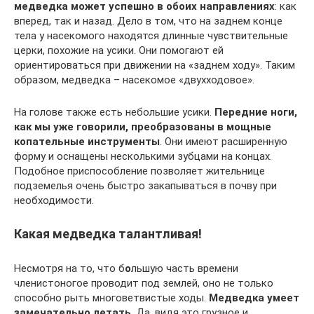
медведка может успешно в обоих направлениях
: как
вперед, так и назад. Дело в том, что на заднем конце
тела у насекомого находятся длинные чувствительные
церки, похожие на усики. Они помогают ей
ориентироваться при движении на «заднем ходу». Таким
образом, медведка – насекомое «двухходовое».
На голове также есть небольшие усики.
Передние ноги,
как мы уже говорили, преобразованы в мощные
копательные инструменты
. Они имеют расширенную
форму и оснащены несколькими зубцами на концах.
Подобное приспособление позволяет жительнице
подземелья очень быстро закапываться в почву при
необходимости.
Какая медведка талантливая!
Несмотря на то, что б
о
льшую часть времени
членистоногое проводит под землей, оно не только
способно рыть многоветвистые ходы.
Медведка умеет
замечательно летать
. Да, видя это грузное и