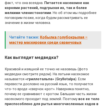
факт, что она всеядна.
Питается насекомое как
корнями растений, подгрызая их, так и более
мелкими членистоногими
. Но об этом мы подробнее
поговорим позже, когда будем рассматривать ее
значение в жизни человека.
Читайте также:
Кобылка голубокрылая –
мастер маскировки среди саранчовых
Как выглядит медведка?
Красивой и изящной ее точно не назовешь (фото
медведки смотрите рядом). На латыни насекомое
называется
«гриллотальпа»
(
Gryllotalpa
). Если
перевести дословно на русский язык, то получается
что-то вроде «сверчок-крот». Наверняка понятно,
почему ее сравнивают с кротом. Б
о
льшая часть жизни
насекомого проходит под землей. Поэтому
все ее тело
приспособлено для рытья многочисленных ходов в