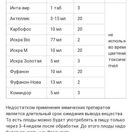
Инта-вир
1 таб
3
Актеллик
3-15 мл
20
Карбофос
10 мл
20
не
Искра Bio
77 мл
2
использов
во время
Искра М
10 мл
20
цветения,
токсичен д
Искра Золотая
5 мл
3
пчел
Фуфанон
10 мл
20
Фуфанон-Нова
13 мл
2
Командор
5 мл
3
Недостатком применения химических препаратов
является длительный срок ожидания вывода вещества.
То есть плоды можно будет употреблять в пищу только
через 3-4 недели после обработки. До этого плоды надо