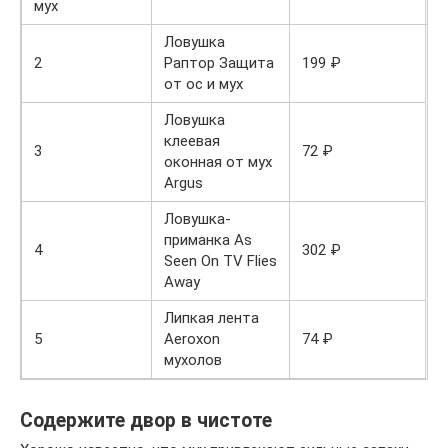
мух
Ловушка
2
Раптор Защита
199 ₽
от ос и мух
Ловушка
клеевая
3
72 ₽
оконная от мух
Argus
Ловушка-
приманка As
4
302 ₽
Seen On TV Flies
Away
Липкая лента
5
Aeroxon
74 ₽
мухолов
Содержите двор в чистоте