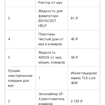
Раптор от мух
Жидкость для
фумигатора
3
81 ₽
BOYSCOUT
HELP
Пластины
4
Чистый дом от
40 ₽
мух и комаров
Жидкость
5
ARGUS от мух,
58 ₽
мошек, комаров
Лучшие
Инсектицидная
электрические
3
1
лампа TLK-Line
ловушки для
40W
мух
Экоснайпер GF-
4 уничтожитель
2
2 130 ₽
комаров,