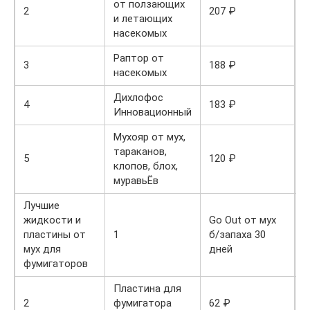
от ползающих
2
207 ₽
и летающих
насекомых
Раптор от
3
188 ₽
насекомых
Дихлофос
4
183 ₽
Инновационный
Мухояр от мух,
тараканов,
5
120 ₽
клопов, блох,
муравьЁв
Лучшие
жидкости и
Go Out от мух
пластины от
1
б/запаха 30
6
мух для
дней
фумигаторов
Пластина для
2
фумигатора
62 ₽