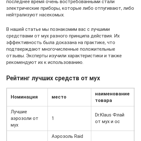
последнее время очень востребованными стали
электрические приборы, которые либо отпугивают, либо
нейтрализуют насекомых.
В нашей статье мы познакомим вас с лучшими
средствами от мух разного принципа действия. Их
эффективность была доказана на практике, что
подтверждают многочисленные положительные
отзывы. Эксперты изучили характеристики и также
рекомендуют их к использованию.
Рейтинг лучших средств от мух
наименование
Номинация
место
ц
товара
Лучшие
Dr.Klaus Флай
2
аэрозоли от
1
от мух и ос
мух
Аэрозоль Raid