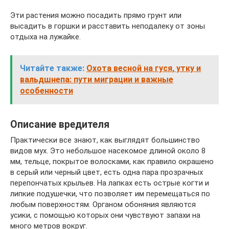
Эти растения можно посадить прямо грунт или
высадить в горшки и расставить неподалеку от зоны
отдыха на лужайке.
Читайте также:
Охота весной на гуся, утку и
вальдшнепа: пути миграции и важные
особенности
Описание вредителя
Практически все знают, как выглядят большинство
видов мух. Это небольшое насекомое длиной около 8
мм, тельце, покрытое волосками, как правило окрашено
в серый или черный цвет, есть одна пара прозрачных
перепончатых крыльев. На лапках есть острые когти и
липкие подушечки, что позволяет им перемещаться по
любым поверхностям. Органом обоняния являются
усики, с помощью которых они чувствуют запахи на
много метров вокруг.