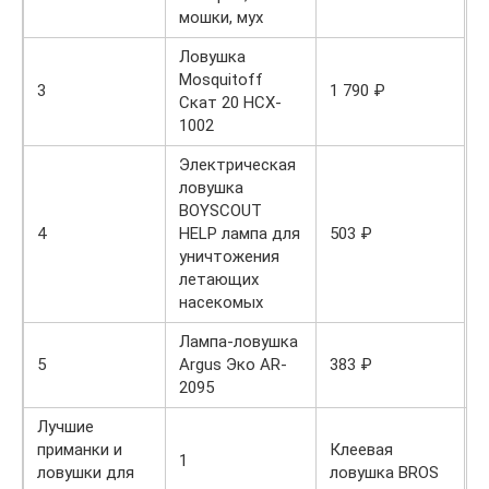
мошки, мух
Ловушка
Mosquitoff
3
1 790 ₽
Скат 20 HCX-
1002
Электрическая
ловушка
BOYSCOUT
4
HELP лампа для
503 ₽
уничтожения
летающих
насекомых
Лампа-ловушка
5
Argus Эко AR-
383 ₽
2095
Лучшие
приманки и
Клеевая
5
1
ловушки для
ловушка BROS