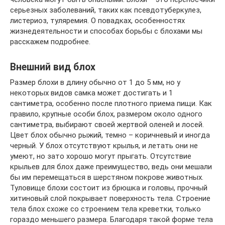
серьезных заболеваний, таких как псевдотуберкулез,
листериоз, туляремия. О повадках, особенностях
жизнедеятельности и способах борьбы с блохами мы
расскажем подробнее.
Внешний вид блох
Размер блохи в длину обычно от 1 до 5 мм, но у
некоторых видов самка может достигать и 1
сантиметра, особенно после плотного приема пищи. Как
правило, крупные особи блох, размером около одного
сантиметра, выбирают своей жертвой оленей и лосей.
Цвет блох обычно рыжий, темно – коричневый и иногда
черный. У блох отсутствуют крылья, и летать они не
умеют, но зато хорошо могут прыгать. Отсутствие
крыльев для блох даже преимущество, ведь они мешали
бы им перемещаться в шерстяном покрове животных.
Туловище блохи состоит из брюшка и головы, прочный
хитиновый слой покрывает поверхность тела. Строение
тела блох схоже со строением тела креветки, только
гораздо меньшего размера. Благодаря такой форме тела