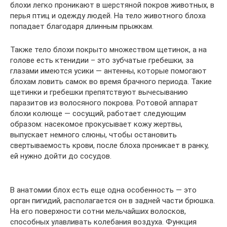
блохи легко проникают в шерстяной покров животных, в
перья птиц и одежду людей. На тело животного блоха
попадает благодаря длинным прыжкам.
Также тело блохи покрыто множеством щетинок, а на
голове есть ктенидии – это зубчатые гребешки, за
глазами имеются усики — антенны, которые помогают
блохам ловить самок во время брачного периода. Такие
щетинки и гребешки препятствуют вычесыванию
паразитов из волосяного покрова. Ротовой аппарат
блохи колюще — сосущий, работает следующим
образом: насекомое прокусывает кожу жертвы,
выпускает немного слюны, чтобы остановить
свертываемость крови, после блоха проникает в ранку,
ей нужно дойти до сосудов.
В анатомии блох есть еще одна особенность — это
орган пигидий, располагается он в задней части брюшка.
На его поверхности сотни мельчайших волосков,
способных улавливать колебания воздуха. Функция