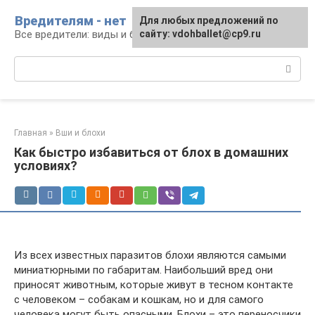
Перейти
Вредителям - нет
Для любых предложений по
к
Все вредители: виды и борьба
сайту: vdohballet@cp9.ru
контенту
Поиск:
Главная
»
Вши и блохи
Как быстро избавиться от блох в домашних
условиях?
Из всех известных паразитов блохи являются самыми
миниатюрными по габаритам. Наибольший вред они
приносят животным, которые живут в тесном контакте
с человеком – собакам и кошкам, но и для самого
человека могут быть опасными. Блохи – это переносчики