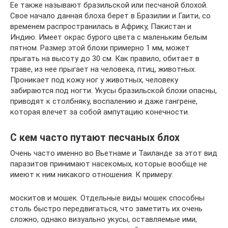
Ее также называют бразильской или песчаной блохой.
Свое начало данная блоха берет в Бразилии и Гаити, со
временем распространилась в Африку, Пакистан и
Индию. Имеет окрас бурого цвета с маленьким белым
пятном. Размер этой блохи примерно 1 мм, может
прыгать на высоту до 30 см. Как правило, обитает в
траве, из нее прыгает на человека, птиц, животных.
Проникает под кожу ног у животных, человеку
забираются под ногти. Укусы бразильской блохи опасны,
приводят к столбняку, воспалению и даже гангрене,
которая влечет за собой ампутацию конечности.
С кем часто путают песчаных блох
Очень часто именно во Вьетнаме и Таиланде за этот вид
паразитов принимают насекомых, которые вообще не
имеют к ним никакого отношения. К примеру:
москитов и мошек. Отдельные виды мошек способны
столь быстро передвигаться, что заметить их очень
сложно, однако визуально укусы, оставляемые ими,