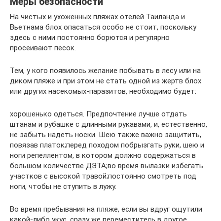
Меры безопасности
На чистых и ухоженных пляжах отелей Таиланда и
Вьетнама блох опасаться особо не стоит, поскольку
здесь с ними постоянно борются и регулярно
просеивают песок.
Тем, у кого появилось желание побывать в лесу или на
диком пляже и при этом не стать одной из жертв блох
или других насекомых-паразитов, необходимо будет:
хорошенько одеться. Предпочтение лучше отдать
штанам и рубашке с длинными рукавами, и, естественно,
не забыть надеть носки. Шею также важно защитить,
повязав платок;перед походом побрызгать руки, шею и
ноги репеллентом, в котором должно содержаться в
большом количестве ДЭТА;во время вылазки избегать
участков с высокой травой;постоянно смотреть под
ноги, чтобы не ступить в лужу.
Во время пребывания на пляже, если вы вдруг ощутили
какой-либо укус, сразу же переместитесь в другое