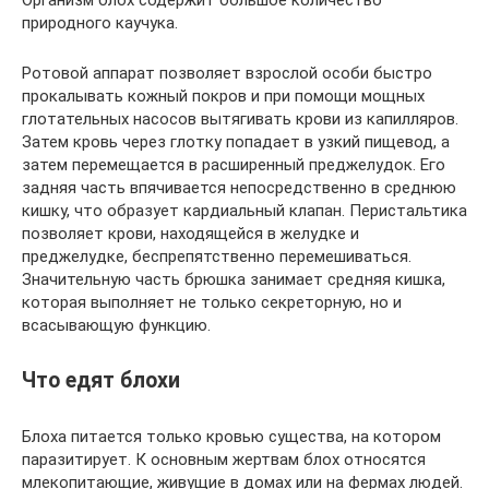
Организм блох содержит большое количество
природного каучука.
Ротовой аппарат позволяет взрослой особи быстро
прокалывать кожный покров и при помощи мощных
глотательных насосов вытягивать крови из капилляров.
Затем кровь через глотку попадает в узкий пищевод, а
затем перемещается в расширенный преджелудок. Его
задняя часть впячивается непосредственно в среднюю
кишку, что образует кардиальный клапан. Перистальтика
позволяет крови, находящейся в желудке и
преджелудке, беспрепятственно перемешиваться.
Значительную часть брюшка занимает средняя кишка,
которая выполняет не только секреторную, но и
всасывающую функцию.
Что едят блохи
Блоха питается только кровью существа, на котором
паразитирует. К основным жертвам блох относятся
млекопитающие, живущие в домах или на фермах людей.