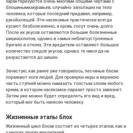
характеризуются очень многими общими чертами с
блошиными;муравьев, случайно заползших на тело
человека, которые последний придавил, например,
рукой;клещей. Эти насекомые практически всегда
кусают безболезненно, а кровь сосут очень долго.
После их укусов оставляются большие болезненные
шишки;клопов, однако в самых неблагоустроенных
бунгало и отелях. Эти вредители оставляют большое
количество следов укусов, однако те никогда не
разрастаются до шишек.
Зачастую, как ранее уже говорилось, песчаные блохи
поражают ноги людей. Для проверки икры и верхнюю
часть ступней можно намазать толстым слоем любого
крема, в котором насекомое-паразит просто завязнет.
Затем уже можно будет определять его вид и вред,
который мог быть нанесен человеку.
Жизненные этапы блох
Жизненный цикл блохи состоит из четырех этапов, как и
у многих других вредителей: