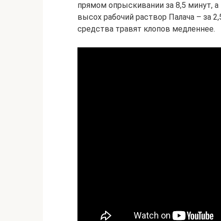
прямом опрыскивании за 8,5 минут, а
высох рабочий раствор Палача – за 2
средства травят клопов медленнее.