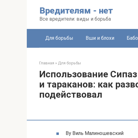
Перейти
Вредителям - нет
к
контенту
Все вредители: виды и борьба
Для борьбы
Вши и блохи
Бабо
Главная
»
Для борьбы
Использование Сипаз 
и тараканов: как раз
подействовал
By Виль Малиношевский