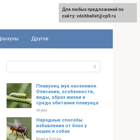
Для любых предложений по
сайту: vdohballet@cp9.ru
Грызуны
Другое
Поиск:
Плавунец жук насекомое.
Описание, особенности,
виды, образ жизни и
среда обитания плавунца
Жуки
Народные способы
избавления от блох у
кошек и собак
Вши и блохи