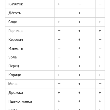
Кипяток
+
—
—
Дёготь
—
+
—
Сода
+
+
+
Горчица
—
+
+
Керосин
—
+
—
Известь
—
+
—
Зола
—
+
+
Перец
+
+
+
Корица
+
+
+
Моча
—
+
—
Дрожжи
+
+
+
Пшено, манка
+
+
+