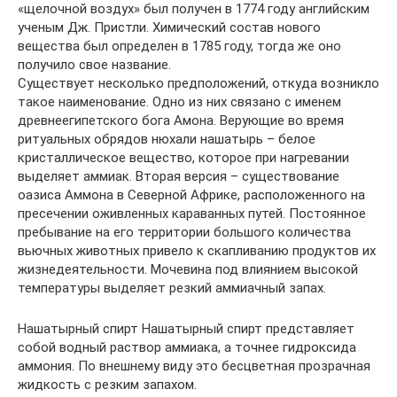
«щелочной воздух» был получен в 1774 году английским
ученым Дж. Пристли. Химический состав нового
вещества был определен в 1785 году, тогда же оно
получило свое название.
Существует несколько предположений, откуда возникло
такое наименование. Одно из них связано с именем
древнеегипетского бога Амона. Верующие во время
ритуальных обрядов нюхали нашатырь – белое
кристаллическое вещество, которое при нагревании
выделяет аммиак. Вторая версия – существование
оазиса Аммона в Северной Африке, расположенного на
пресечении оживленных караванных путей. Постоянное
пребывание на его территории большого количества
вьючных животных привело к скапливанию продуктов их
жизнедеятельности. Мочевина под влиянием высокой
температуры выделяет резкий аммиачный запах.
Нашатырный спирт Нашатырный спирт представляет
собой водный раствор аммиака, а точнее гидроксида
аммония. По внешнему виду это бесцветная прозрачная
жидкость с резким запахом.