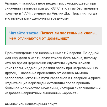
Аммиак – газообразное вещество, сжижающееся при
снижении температуры до -33ºС, этот газ был впервые
получен в 1774 г. ученым из Англии Дж. Пристли, тогда
его именовали «щелочным воздухом».
Читайте также:
Пахнут ли постельные клопы,
чем отличаются от домашних?
Происхождение его названия имеет 2 версии. По одной,
имя ему дали в честь египетского бога Амона, потому
что во время церемоний служители культа нюхали
кристаллы, издающие резкий запах при нагревании. По
другой, – название произошло от оазиса Аммона,
располагавшегося на пути караванов в Северной Африке.
Отдыхающие верблюды оставляли после привала
большое количество мочевины, которая скапливалась и
издавала неприятный аммиачный «аромат».
Аммиак или нашатырный спирт