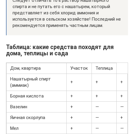
Следует отличать 10% раствор нашатырного
спирта и не путать его с нашатырем, который
представляет из себя хлорид аммония и
используется в сельском хозяйстве! Последний не
рекомендуется применять частным лицам.
Таблица: какие средства походят для
дома, теплицы и сада
Дом, квартира
Участок
Теплица
Нашатырный спирт
+
+
+
(аммиак)
Борная кислота
+
+
+
Вазелин
+
—
—
Яичная скорлупа
+
—
+
Мел
+
—
—