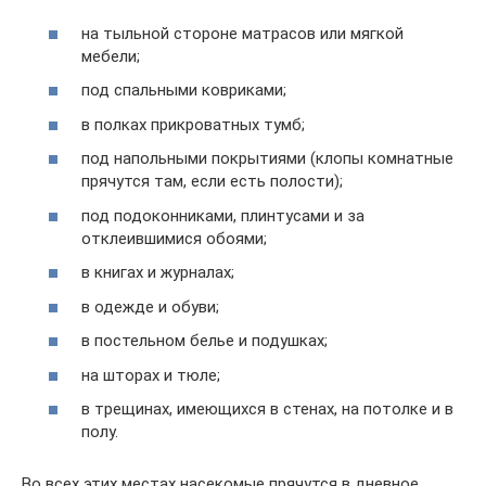
на тыльной стороне матрасов или мягкой
мебели;
под спальными ковриками;
в полках прикроватных тумб;
под напольными покрытиями (клопы комнатные
прячутся там, если есть полости);
под подоконниками, плинтусами и за
отклеившимися обоями;
в книгах и журналах;
в одежде и обуви;
в постельном белье и подушках;
на шторах и тюле;
в трещинах, имеющихся в стенах, на потолке и в
полу.
Во всех этих местах насекомые прячутся в дневное