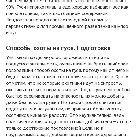
яиц весом до 170 г. Сохранность поголовья составляет
90%. Гуси неприхотливы в еде, хорошо набирают вес как
при клеточном, так и пастбищном содержании.
Линдовская порода считается одной из самых
перспективных для промышленного разведения на мясо
и пух.
Способы охоты на гуся. Подготовка
Учитывая предельную осторожность птиц и их
предусмотрительность, очень важно выбрать наиболее
подходящий способ охоты на гуся, потому как от него и
будет зависеть количество полученных трофеев. Сразу
отметим, что некоторые охотники идут на хитрость,
охотясь на птиц в период линьки. Тогда гуси неспособны
быстро среагировать на опасность, их можно добыть
даже без помощи ружья. Но такой способ считается
подступным и негуманным, не приносит большинству
охотников никакой радости. Это неудивительно, ведь
практически для каждого охотника добыча гуся – это не
только достижение поставленной цели, но и
неудержимый азарт, добавляющий в крови адреналина.