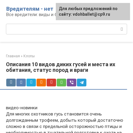
Перейти
Вредителям - нет
Для любых предложений по
к
Все вредители: виды и борьба
сайту: vdohballet@cp9.ru
контенту
Поиск:
Главная
»
Клопы
Описания 10 видов диких гусей и места их
обитания, статус пород и враги
видео-новинки
Для многих охотников гусь становится очень
долгожданным трофеем, добыть который достаточно
сложно в связи с предельной осторожностью птицы и
необходимостью в тщательной подготовке к охоте на