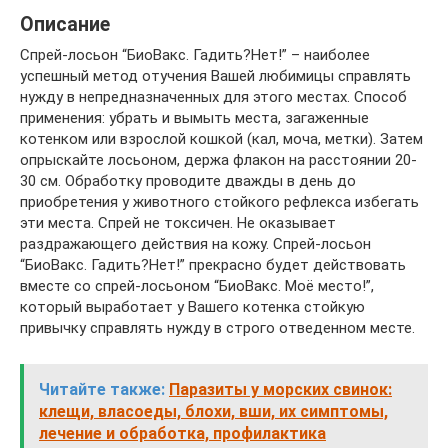
Описание
Спрей-лосьон “БиоВакс. Гадить?Нет!” – наиболее
успешный метод отучения Вашей любимицы справлять
нужду в непредназначенных для этого местах. Способ
применения: убрать и вымыть места, загаженные
котенком или взрослой кошкой (кал, моча, метки). Затем
опрыскайте лосьоном, держа флакон на расстоянии 20-
30 см. Обработку проводите дважды в день до
приобретения у животного стойкого рефлекса избегать
эти места. Спрей не токсичен. Не оказывает
раздражающего действия на кожу. Спрей-лосьон
“БиоВакс. Гадить?Нет!” прекрасно будет действовать
вместе со спрей-лосьоном “БиоВакс. Моё место!”,
который выработает у Вашего котенка стойкую
привычку справлять нужду в строго отведенном месте.
Читайте также:
Паразиты у морских свинок:
клещи, власоеды, блохи, вши, их симптомы,
лечение и обработка, профилактика