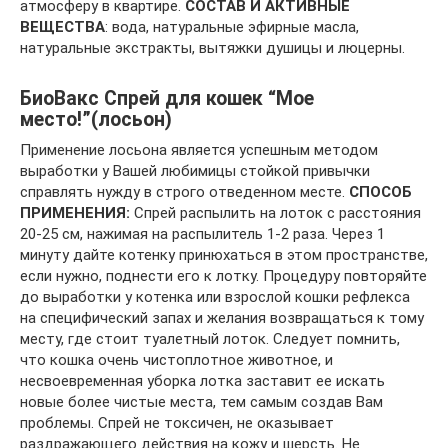
атмосферу в квартире.
СОСТАВ И АКТИВНЫЕ
ВЕЩЕСТВА
: вода, натуральные эфирные масла,
натуральные экстракты, вытяжки душицы и люцерны.
БиоВакс Спрей для кошек “Мое
место!”(лосьон)
Применение лосьона является успешным методом
выработки у Вашей любимицы стойкой привычки
справлять нужду в строго отведенном месте.
СПОСОБ
ПРИМЕНЕНИЯ:
Спрей распылить на лоток с расстояния
20-25 см, нажимая на распылитель 1-2 раза. Через 1
минуту дайте котенку принюхаться в этом пространстве,
если нужно, поднести его к лотку. Процедуру повторяйте
до выработки у котенка или взрослой кошки рефлекса
на специфический запах и желания возвращаться к тому
месту, где стоит туалетный лоток. Следует помнить,
что кошка очень чистоплотное животное, и
несвоевременная уборка лотка заставит ее искать
новые более чистые места, тем самым создав Вам
проблемы. Спрей не токсичен, не оказывает
раздражающего действия на кожу и шерсть. Не