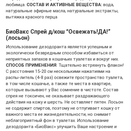
любимца.
СОСТАВ И АКТИВНЫЕ ВЕЩЕСТВА:
вода,
натуральные эфирные масла, натуральные экстракты,
вытяжка красного перца
БиоВакс Спрей д/кош “Освежать!ДА!”
(лосьон)
Использование дезодоранта является успешным и
экологически безвредным способом избавиться от
неприятных запахов в кошачьих туалетах и вокруг них.
СПОСОБ ПРИМЕНЕНИЯ
: Тщательно встряхнуть флакон!
С расстояния 15-20 см несколькими нажатиями на
распы-литель (4-8 раз) освежите пространство туалета,
в том числе кошачье, а также те места в квартире,
которые вызывают у Вас сомнение в чистоте. Состав
спрея не токсичен, не оказывает раздражающего
действия на кожу и шерсть. Не оставляет пятен. Лосьон
не содержит спиртов, поэтому не отпугивает кошку от
важного места ее жизнедеятельности, но снимает
неблагоприятный фон в туалетах. Использование
дезодоранта «БиоВакс» улучшить Ваше настроение и