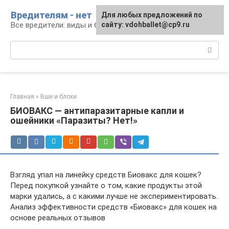
Перейти
Вредителям - нет
Для любых предложений по
к
Все вредители: виды и борьба
сайту: vdohballet@cp9.ru
контенту
Поиск:
Главная
»
Вши и блохи
БИОВАКС — антипаразитарные капли и
ошейники «Паразиты? Нет!»
Взгляд упал на линейку средств Биовакс для кошек?
Перед покупкой узнайте о том, какие продукты этой
марки удались, а с какими лучше не экспериментировать.
Анализ эффективности средств «Биовакс» для кошек на
основе реальных отзывов