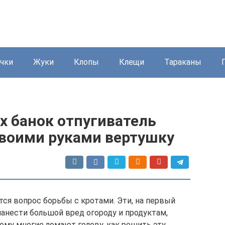
чки
Жуки
Клопы
Клещи
Тараканы
х банок отпугиватель
своими руками вертушку
тся вопрос борьбы с кротами. Эти, на первый
нанести большой вред огороду и продуктам,
му многие ломают голову, как решить эту