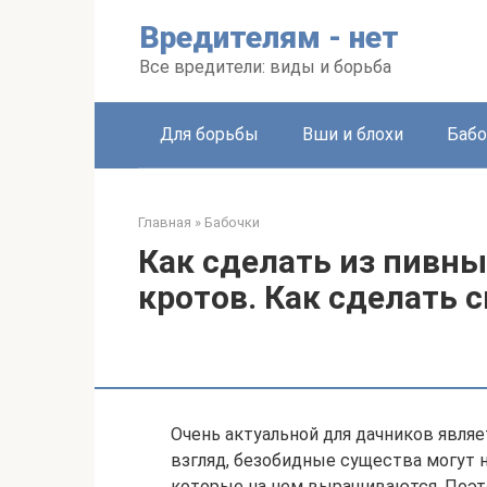
Перейти
Вредителям - нет
к
контенту
Все вредители: виды и борьба
Для борьбы
Вши и блохи
Бабо
Главная
»
Бабочки
Как сделать из пивны
кротов. Как сделать 
Очень актуальной для дачников являе
взгляд, безобидные существа могут 
которые на нем выращиваются. Поэто