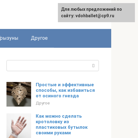
Для любых предложений по
сайту: vdohballet@cp9.ru
Грызуны
Другое
Поиск:
Простые и эффективные
способы, как избавиться
от осиного гнезда
Другое
Как можно сделать
кротоловку из
пластиковых бутылок
своими руками