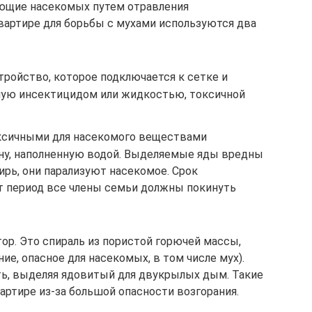
ающие насекомых путем отравления
квартире для борьбы с мухами используются два
ройство, которое подключается к сетке и
нную инсектицидом или жидкостью, токсичной
оксичными для насекомого веществами
ну, наполненную водой. Выделяемые яды вредны
цирь, они парализуют насекомое. Срок
от период все члены семьи должны покинуть
ор. Это спираль из пористой горючей массы,
е, опасное для насекомых, в том числе мух).
ть, выделяя ядовитый для двукрылых дым. Такие
артире из-за большой опасности возгорания.