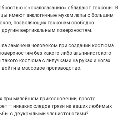
обностью к «скалолазанию» обладают гекконы. В
ицы имеют аналогичные мухам лапы с большим
сков, позволяющих гекконам свободно
и другим вертикальным поверхностям.
ла замечена человеком при создании костюма
оверхностям без какого-либо альпинистского
такого костюма с липучками на руках и ногах
ы войти в массовое производство.
х при малейшем прикосновении, просто
мрет – никаких следов грязи на ваших любимых
орьбы с двукрылыми членистоногими?