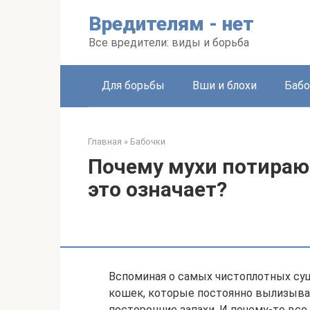
Перейти
Вредителям - нет
к
контенту
Все вредители: виды и борьба
Для борьбы
Вши и блохи
Бабо
Главная
»
Бабочки
Почему мухи потирают
это означает?
Вспоминая о самых чистоплотных сущ
кошек, которые постоянно вылизыва
посторонние запахи. И почему-то все