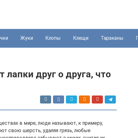
чки
Жуки
Клопы
Клещи
Тараканы
 лапки друг о друга, что
ествах в мире, люди называют, к примеру,
ют свою шерсть, удаляя грязь, любые
 несправедливо забывают о мухах, считая их