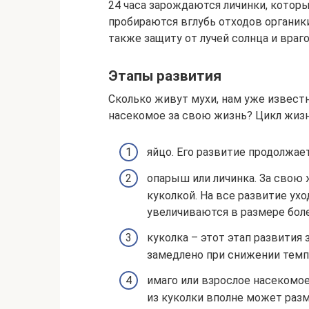
24 часа зарождаются личинки, котор
пробираются вглубь отходов органики,
также защиту от лучей солнца и враго
Этапы развития
Сколько живут мухи, нам уже известн
насекомое за свою жизнь? Цикл жизн
яйцо. Его развитие продолжает
опарыш или личинка. За свою 
куколкой. На все развитие ухо
увеличиваются в размере боле
куколка – этот этап развития
замедлено при снижении тем
имаго или взрослое насекомое
из куколки вполне может раз