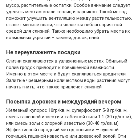
мусор, растительные остатки. Особое внимание следует
уделять местам возле теплиц и парников. Такой метод
поможет улучшить вентиляцию между растительностью,
станет меньше влаги, что является неблагоприятной
средой для слизней. Также необходимо убрать места их
возможных укрытий – камней, досок, пней.
Не переувлажнять посадки
Слизни скапливаются в увлажненных местах. Обильный
полив грядок приводит к повышенной влажности.
Именно в этом месте и будут скапливаться вредители.
Залитые чрезмерным количеством воды растения могут
начать гнить, что также привлечет слизней.
Посыпка дорожек и междурядий вечером
Железный купорос 10гр/кв. м, суперфосфат 5-8 гр/кв. м,
смесь гашенной извести и табачной пыли 1:1 (30 гр/кв. м),
или смесь золы с хлорной известью (30-40 гр/кв. м).
Эффективный народный метод посыпки — сушеной
горчицей, гашеной известью или древесной золой. Эти