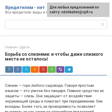
Перейти
Вредителям - нет
Для любых предложений по
к
Все вредители: виды и борьба
сайту: vdohballet@cp9.ru
контенту
Поиск:
Главная
»
Другое
Борьба со слизнями: и чтобы даже слизкого
места не осталось!
Слизни — горе любого садовода. Говоря простым
языком — это улитки без панциря. Главное средство их
защиты — слизь. Она защищает от воздействия
окружающей среды и помогает при передвижении. Они
всеядны. Более того, их прожорливость позволяет
выделить их как одних из опаснейших вредителей.