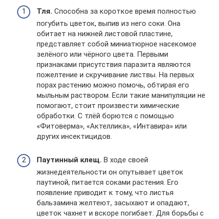
Тля.
Способна за короткое время полностью
погубить цветок, выпив из него соки. Она
обитает на нижней листовой пластине,
представляет собой миниатюрное насекомое
зелёного или чёрного цвета. Первыми
признаками присутствия паразита являются
пожелтение и скручивание листвы. На первых
порах растению можно помочь, обтирая его
мыльным раствором. Если такие манипуляции не
помогают, стоит произвести химические
обработки. С тлёй борются с помощью
«Фитоверма», «Актеллика», «Интавира» или
других инсектицидов.
Паутинный клещ.
В ходе своей
жизнедеятельности он опутывает цветок
паутиной, питается соками растения. Его
появление приводит к тому, что листья
бальзамина желтеют, засыхают и опадают,
цветок чахнет и вскоре погибает. Для борьбы с