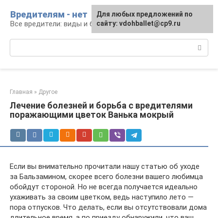
Перейти
Вредителям - нет
Для любых предложений по
к
Все вредители: виды и борьба
сайту: vdohballet@cp9.ru
контенту
Поиск:
Главная
»
Другое
Лечение болезней и борьба с вредителями
поражающими цветок Ванька мокрый
Если вы внимательно прочитали нашу статью об уходе
за Бальзамином, скорее всего болезни вашего любимца
обойдут стороной. Но не всегда получается идеально
ухаживать за своим цветком, ведь наступило лето —
пора отпусков. Что делать, если вы отсутствовали дома
длительное время, а по приезду обнаружили, что ваш