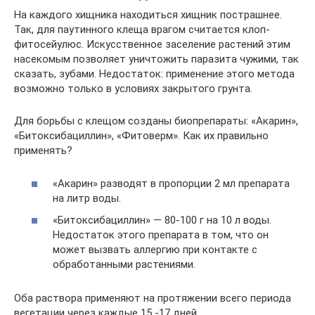
На каждого хищника находиться хищник пострашнее.
Так, для паутинного клеща врагом считается клоп-
фитосейулюс. Искусственное заселение растений этим
насекомым позволяет уничтожить паразита чужими, так
сказать, зубами. Недостаток: применение этого метода
возможно только в условиях закрытого грунта.
Для борьбы с клещом созданы биопрепараты: «Акарин»,
«Битоксибациллин», «Фитоверм». Как их правильно
применять?
«Акарин» разводят в пропорции 2 мл препарата
на литр воды.
«Битоксибациллин» — 80-100 г на 10 л воды.
Недостаток этого препарата в том, что он
может вызвать аллергию при контакте с
обработанными растениями.
Оба раствора применяют на протяжении всего периода
вегетации через каждые 15 -17 дней.