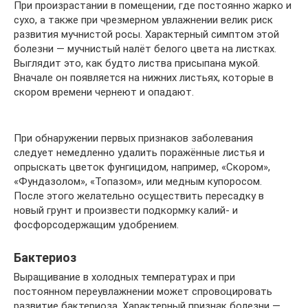
При произрастании в помещении, где постоянно жарко и
сухо, а также при чрезмерном увлажнении велик риск
развития мучнистой росы. Характерный симптом этой
болезни — мучнистый налёт белого цвета на листках.
Выглядит это, как будто листва присыпана мукой.
Вначале он появляется на нижних листьях, которые в
скором времени чернеют и опадают.
При обнаружении первых признаков заболевания
следует немедленно удалить поражённые листья и
опрыскать цветок фунгицидом, например, «Скором»,
«Фундазолом», «Топазом», или медным купоросом.
После этого желательно осуществить пересадку в
новый грунт и произвести подкормку калий- и
фосфорсодержащим удобрением.
Бактериоз
Выращивание в холодных температурах и при
постоянном переувлажнении может спровоцировать
развитие бактериоза. Характерный признак болезни —