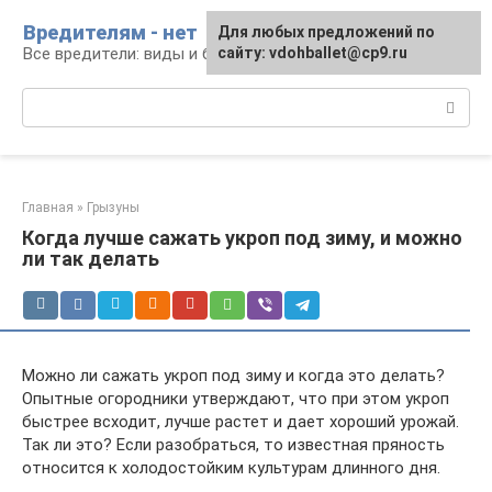
Перейти
Вредителям - нет
Для любых предложений по
к
Все вредители: виды и борьба
сайту: vdohballet@cp9.ru
контенту
Поиск:
Главная
»
Грызуны
Когда лучше сажать укроп под зиму, и можно
ли так делать
Можно ли сажать укроп под зиму и когда это делать?
Опытные огородники утверждают, что при этом укроп
быстрее всходит, лучше растет и дает хороший урожай.
Так ли это? Если разобраться, то известная пряность
относится к холодостойким культурам длинного дня.